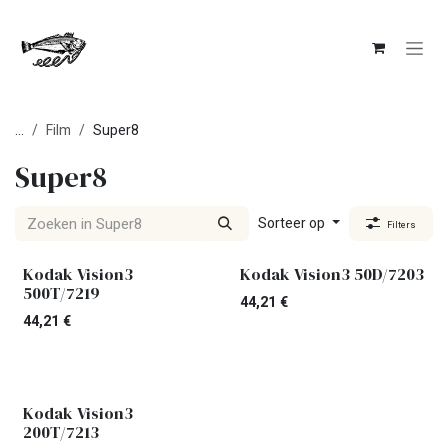
Overslaan naar inhoud
...
Film
Super8
Super8
Sorteer op
Filters
Kodak Vision3
Kodak Vision3 50D/7203
500T/7219
44,21
€
44,21
€
Kodak Vision3
200T/7213