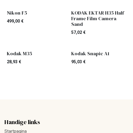
Nieuw!
Nikon F5
KODAK EKTAR H35 Half
Frame Film Camera
499,00
€
Sand
57,02
€
Nieuw!
Kodak M35
Kodak Snapic A1
28,93
€
95,03
€
Handige links
Startpagina