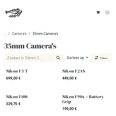
Overslaan naar inhoud
...
Camera's
35mm Camera's
35mm Camera's
Sorteer op
Filters
Uitverkocht
Nikon F3/T
Nikon F2AS
699,00
€
449,00
€
Uitverkocht
Nikon F100
Nikon F90x + Battery
Grip
329,75
€
199,00
€